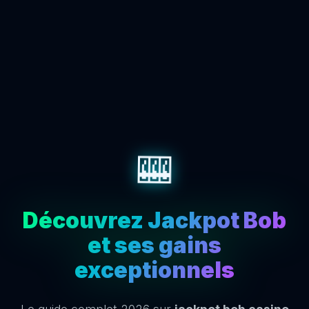
🎰
Découvrez
Jackpot Bob
et ses
gains
exceptionnels